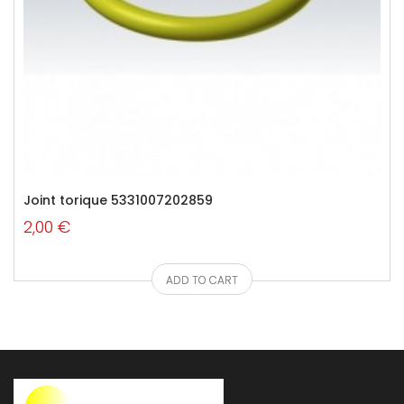
Joint torique 5331007202859
2,00 €
ADD TO CART