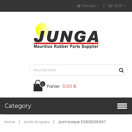
Français
EUR
0
Panier
0,00 €
Category
Home
|
Joints toriques
|
Joint torique 5331011235667